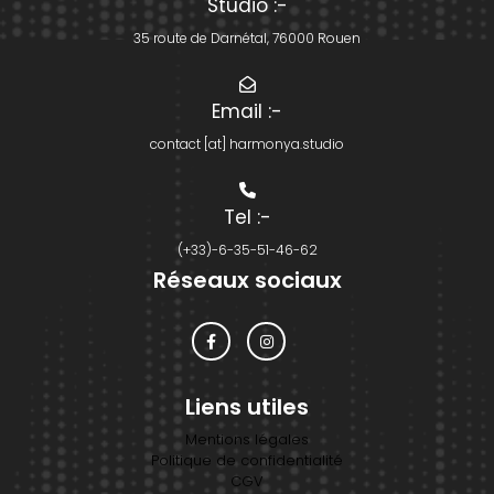
Studio
:-
35 route de Darnétal, 76000 Rouen
Email
:-
contact [at] harmonya.studio
Tel
:-
(+33)-6-35-51-46-62
Réseaux sociaux
Liens utiles
Mentions légales
Politique de confidentialité
CGV