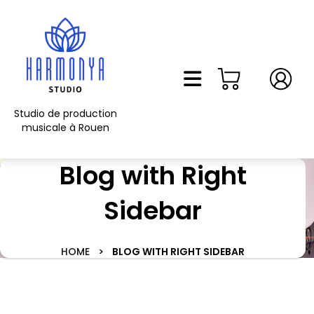
Skip
to
content
Skip
to
content
Studio de production
musicale à Rouen
Blog with Right
Sidebar
HOME
>
BLOG WITH RIGHT SIDEBAR