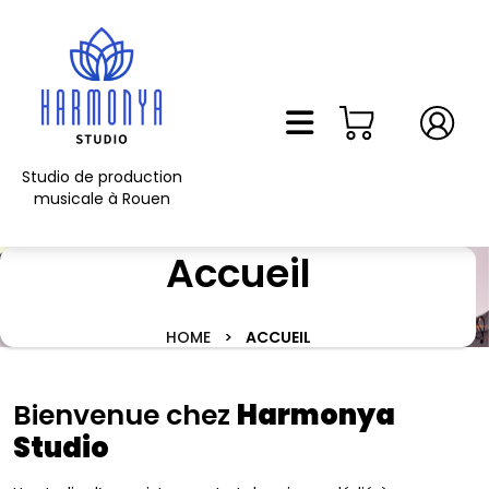
Skip
to
content
Skip
to
content
Studio de production
musicale à Rouen
Accueil
HOME
>
ACCUEIL
Bienvenue chez
Harmonya
Studio